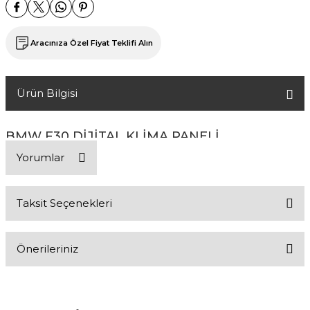
Aracınıza Özel Fiyat Teklifi Alın
Ürün Bilgisi
BMW F30 DİJİTAL KLİMA PANELİ
Yorumlar
Taksit Seçenekleri
Bu ürüne ilk yorumu siz yapın!
Önerileriniz
Yorum Yaz
Bu ürünün fiyat bilgisi, resim, ürün açıklamalarında ve diğer
konularda yetersiz gördüğünüz noktaları öneri formunu kullanarak
tarafımıza iletebilirsiniz.