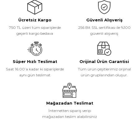
Görüş ve önerileriniz için teşekkür ederiz.
Ücretsiz Kargo
Güvenli Alışveriş
Ürün resmi kalitesiz, bozuk veya görüntülenemiyor.
750 TL üzeri tüm siparişlerde
256 Bit SSL sertifikası ile %100
Ürün açıklamasında eksik bilgiler bulunuyor.
geçerli kargo bedava
güvenli alışveriş
Ürün bilgilerinde hatalar bulunuyor.
Ürün fiyatı diğer sitelerden daha pahalı.
Bu ürüne benzer farklı alternatifler olmalı.
Süper Hızlı Teslimat
Orijinal Ürün Garantisi
Saat 16:00’a kadar ki siparişlerde
Tüm ürün çeşitlerimiz orijinal
aynı gün teslimat
ürün gruplarından oluşur.
Gönder
Mağazadan Teslimat
İnternetten sipariş verip
mağazadan teslim alabilirsiniz