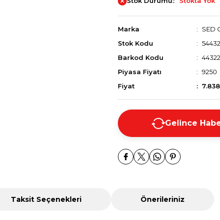
Stok Durumu:
Stokta Yok
Marka
SED 
Stok Kodu
5443
Barkod Kodu
4432
Piyasa Fiyatı
9250
Fiyat
7.838
Gelince Habe
Taksit Seçenekleri
Önerileriniz