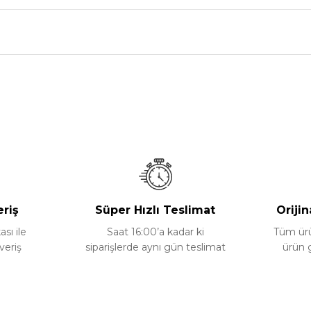
nularda yetersiz gördüğünüz noktaları öneri formunu kullanarak tarafımız
Bu ürüne ilk yorumu siz yapın!
Yorum Yaz
eriş
Süper Hızlı Teslimat
Orijin
ası ile
Saat 16:00’a kadar ki
Tüm ürün
veriş
siparişlerde aynı gün teslimat
ürün 
Gönder