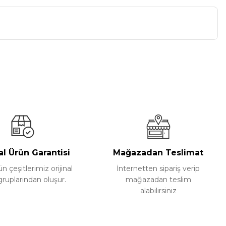
a iletebilirsiniz.
al Ürün Garantisi
Mağazadan Teslimat
 çeşitlerimiz orijinal
İnternetten sipariş verip
gruplarından oluşur.
mağazadan teslim
alabilirsiniz