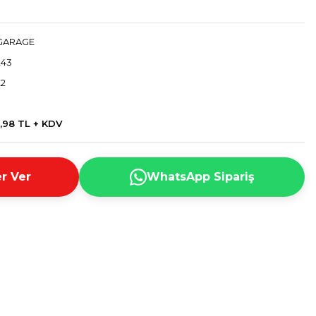
GARAGE
243
22
,98 TL + KDV
r Ver
WhatsApp Sipariş