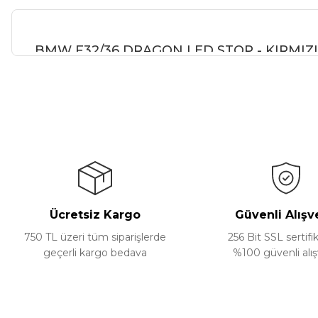
BMW F32/36 DRAGON LED STOP - KIRMIZI
Bu ürünün fiyat bilgisi, resim, ürün açıklamalarında ve diğer ko
Görüş ve önerileriniz için teşekkür ederiz.
Ürün resmi kalitesiz, bozuk veya görüntülenemiyor.
Ürün açıklamasında eksik bilgiler bulunuyor.
Ürün bilgilerinde hatalar bulunuyor.
Ürün fiyatı diğer sitelerden daha pahalı.
Ücretsiz Kargo
Güvenli Alışv
Bu ürüne benzer farklı alternatifler olmalı.
750 TL üzeri tüm siparişlerde
256 Bit SSL sertifik
geçerli kargo bedava
%100 güvenli alış