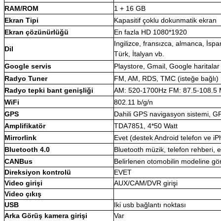
RAM/ROM
1 + 16 GB
Ekran Tipi
Kapasitif çoklu dokunmatik ekran
Ekran çözünürlüğü
En fazla HD 1080*1920
Ingilizce, fransızca, almanca, İspa
Dil
Türk, İtalyan vb.
Google servis
Playstore, Gmail, Google haritalar
Radyo Tuner
FM, AM, RDS, TMC (isteğe bağlı)
Radyo tepki bant genişliği
AM: 520-1700Hz FM: 87.5-108.5
WiFi
802.11 b/g/n
GPS
Dahili GPS navigasyon sistemi
Amplifikatör
TDA7851, 4*50 Watt
Mirrorlink
Evet (destek Android telefon ve i
Bluetooth 4.0
Bluetooth müzik, telefon rehberi, e
CANBus
Belirlenen otomobilin modeline 
Direksiyon kontrolü
EVET
Video girişi
AUX/CAM/DVR girişi
Video çıkış
USB
Iki usb bağlantı noktası
Arka Görüş kamera girişi
Var