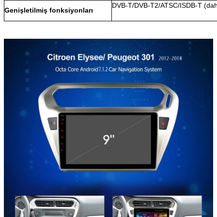
DVB-T/DVB-T2/ATSC/ISDB-T (dahil
Genişletilmiş fonksiyonları