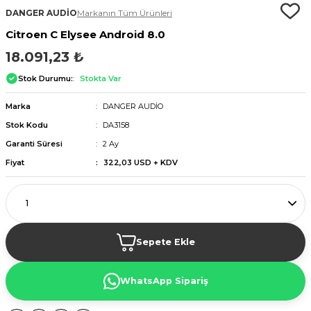
DANGER AUDİO
Markanın Tüm Ürünleri
Citroen C Elysee Android 8.0
18.091,23 ₺
Stok Durumu:
Stokta Var
Marka
DANGER AUDİO
Stok Kodu
DA3158
Garanti Süresi
2 Ay
Fiyat
322,03 USD + KDV
Sepete Ekle
WhatsApp Sipariş