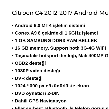
Citroen C4 2012-2017 Android Mu
• Android 6.0 MTK işletim sistemi
• Cortex A9 8 çekirdekli 1.6GHz İşlemci
• 1 GB SAMSUNG DDR3 RAM BELLEK
• 16 GB memory, Support both 3G-4G WIFI
• Taşınabilir hotsport desteği, Mali 400MP 
• OBD2 desteği
• 1080P video desteği
• DVR desteği
• 1024 * 600 px çözünürlükte ekran
• DVD oynatıcı / 2-DIN
• Dahili GPS Navigasyon
• Eller serbest, Bluetooth ile telefon görüşm