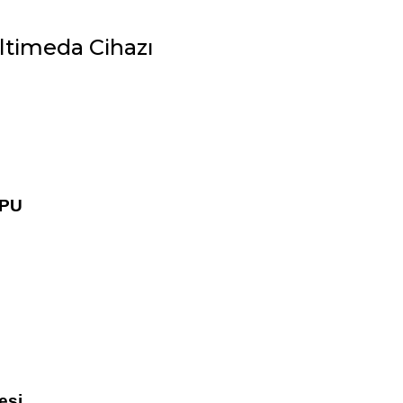
ltimeda Cihazı
GPU
esi