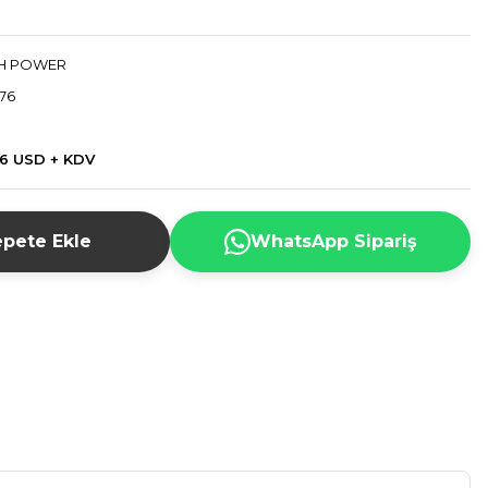
H POWER
76
46 USD + KDV
pete Ekle
WhatsApp Sipariş