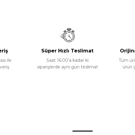
Bu ürüne ilk yorumu siz yapın!
Yorum Yaz
eriş
Süper Hızlı Teslimat
Orijin
ası ile
Saat 16:00’a kadar ki
Tüm ürün
veriş
siparişlerde aynı gün teslimat
ürün 
Gönder
Kategoriler