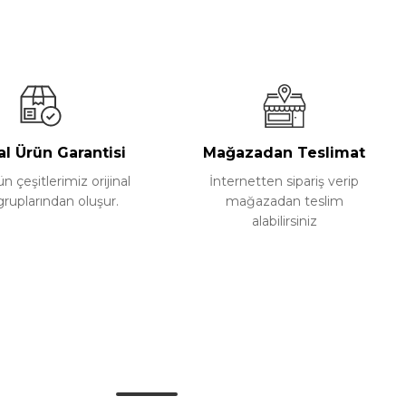
al Ürün Garantisi
Mağazadan Teslimat
 çeşitlerimiz orijinal
İnternetten sipariş verip
gruplarından oluşur.
mağazadan teslim
alabilirsiniz
Alışveriş