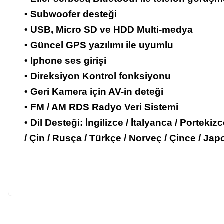
• Subwoofer desteği
• USB, Micro SD ve HDD Multi-medya
• Güncel GPS yazılımı ile uyumlu
• Iphone ses girişi
• Direksiyon Kontrol fonksiyonu
• Geri Kamera için AV-in deteği
• FM / AM RDS Radyo Veri Sistemi
• Dil Desteği: İngilizce / İtalyanca / Porteki
/ Çin / Rusça / Türkçe / Norveç / Çince / Ja
Bu ürünün fiyat bilgisi, resim, ürün açıklamalarında ve diğer ko