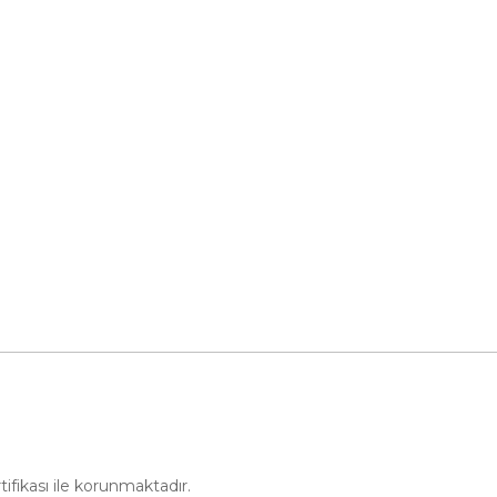
Danger Audio
u
Doch Power
im Formu
Body Kit
Araç Modelleri
Gösterge
Tüm Kategoriler
rtifikası ile korunmaktadır.