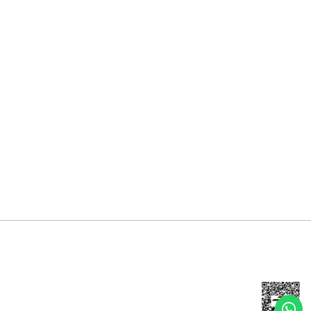
Mesafeli Satış Sözleşmesi
Gizlilik ve Güvenlik
İptal İade Koşullari
Kişisel Veriler Politikası