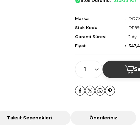
Stok Durumu:
Stokta Var
Marka
DOC
Stok Kodu
DP99
Garanti Süresi
2 Ay
Fiyat
347,
Se
Taksit Seçenekleri
Önerileriniz