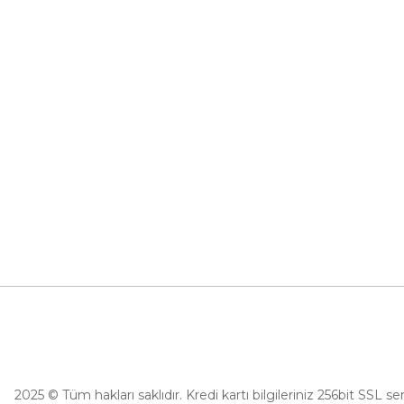
İletişim
0 (532) 265 15 71
İletişim Form
0 (532) 265 15 71
Havale Bildir
Adres satırı bu alana gelecek. İstanbul /
Üsküdar
Kargo Takibi
info@eticaret.com
İletişim Bilgilerimiz
2025 © Tüm hakları saklıdır. Kredi kartı bilgileriniz 256bit SSL se