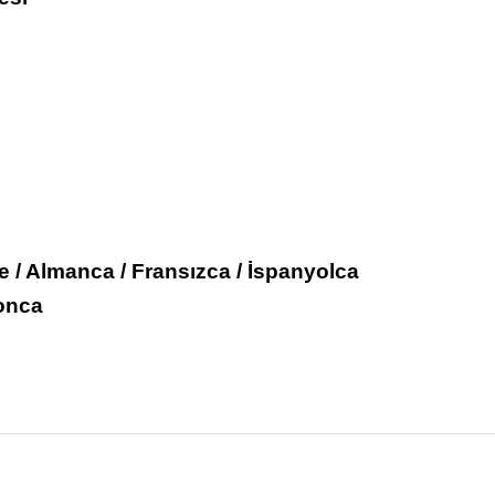
zce / Almanca / Fransızca / İspanyolca
ponca
nularda yetersiz gördüğünüz noktaları öneri formunu kullanarak tarafımız