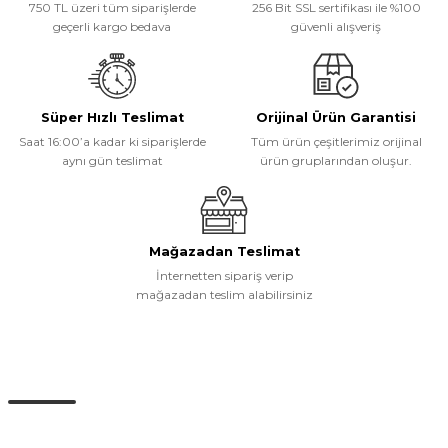
750 TL üzeri tüm siparişlerde
256 Bit SSL sertifikası ile %100
Ürün açıklamasında eksik bilgiler bulunuyor.
geçerli kargo bedava
güvenli alışveriş
Ürün bilgilerinde hatalar bulunuyor.
Ürün fiyatı diğer sitelerden daha pahalı.
Bu ürüne benzer farklı alternatifler olmalı.
Süper Hızlı Teslimat
Orijinal Ürün Garantisi
Saat 16:00’a kadar ki siparişlerde
Tüm ürün çeşitlerimiz orijinal
aynı gün teslimat
ürün gruplarından oluşur.
Gönder
Mağazadan Teslimat
İnternetten sipariş verip
mağazadan teslim alabilirsiniz
Müşteri Hizmetleri
0 (532) 265 15 71