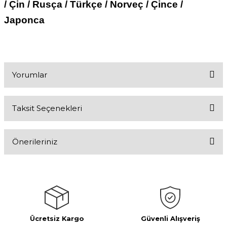
/ Çin / Rusça / Türkçe / Norveç / Çince /
Japonca
Yorumlar
Taksit Seçenekleri
Bu ürüne ilk yorumu siz yapın!
Önerileriniz
Yorum Yaz
Bu ürünün fiyat bilgisi, resim, ürün açıklamalarında ve diğer
konularda yetersiz gördüğünüz noktaları öneri formunu kullanarak
tarafımıza iletebilirsiniz.
Görüş ve önerileriniz için teşekkür ederiz.
Ücretsiz Kargo
Güvenli Alışveriş
Ürün resmi kalitesiz, bozuk veya görüntülenemiyor.