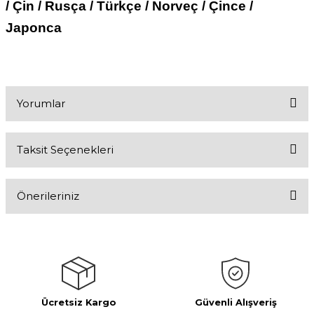
/ Çin / Rusça / Türkçe / Norveç / Çince /
Japonca
Yorumlar
Taksit Seçenekleri
Bu ürüne ilk yorumu siz yapın!
Önerileriniz
Yorum Yaz
Bu ürünün fiyat bilgisi, resim, ürün açıklamalarında ve diğer
konularda yetersiz gördüğünüz noktaları öneri formunu kullanarak
tarafımıza iletebilirsiniz.
Görüş ve önerileriniz için teşekkür ederiz.
Ücretsiz Kargo
Güvenli Alışveriş
Ürün resmi kalitesiz, bozuk veya görüntülenemiyor.