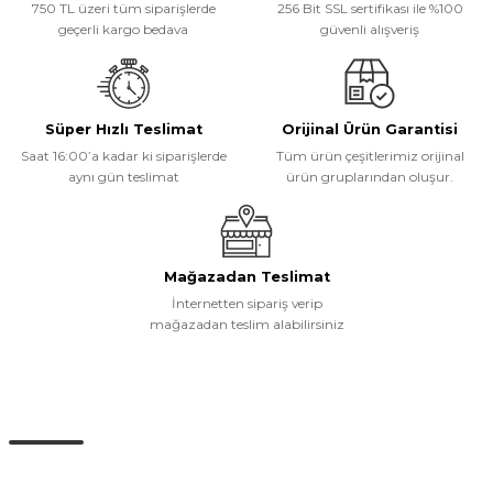
750 TL üzeri tüm siparişlerde
256 Bit SSL sertifikası ile %100
Ürün açıklamasında eksik bilgiler bulunuyor.
geçerli kargo bedava
güvenli alışveriş
Ürün bilgilerinde hatalar bulunuyor.
Ürün fiyatı diğer sitelerden daha pahalı.
Bu ürüne benzer farklı alternatifler olmalı.
Süper Hızlı Teslimat
Orijinal Ürün Garantisi
Saat 16:00’a kadar ki siparişlerde
Tüm ürün çeşitlerimiz orijinal
aynı gün teslimat
ürün gruplarından oluşur.
Gönder
Mağazadan Teslimat
İnternetten sipariş verip
mağazadan teslim alabilirsiniz
Müşteri Hizmetleri
0 (532) 265 15 71