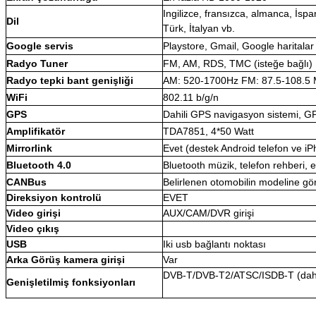
Ingilizce, fransızca, almanca, İspa
Dil
Türk, İtalyan vb.
Google servis
Playstore, Gmail, Google haritalar
Radyo Tuner
FM, AM, RDS, TMC (isteğe bağlı)
Radyo tepki bant genişliği
AM: 520-1700Hz FM: 87.5-108.5
WiFi
802.11 b/g/n
GPS
Dahili GPS navigasyon sistemi
Amplifikatör
TDA7851, 4*50 Watt
Mirrorlink
Evet (destek Android telefon ve i
Bluetooth 4.0
Bluetooth müzik, telefon rehberi, e
CANBus
Belirlenen otomobilin modeline 
Direksiyon kontrolü
EVET
Video girişi
AUX/CAM/DVR girişi
Video çıkış
USB
Iki usb bağlantı noktası
Arka Görüş kamera girişi
Var
DVB-T/DVB-T2/ATSC/ISDB-T (dahil
Genişletilmiş fonksiyonları