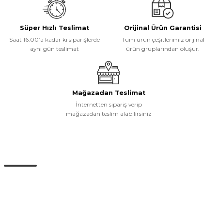
Ürün fiyatı diğer sitelerden daha pahalı.
Bu ürüne benzer farklı alternatifler olmalı.
Süper Hızlı Teslimat
Orijinal Ürün Garantisi
Saat 16:00’a kadar ki siparişlerde
Tüm ürün çeşitlerimiz orijinal
aynı gün teslimat
ürün gruplarından oluşur.
Gönder
Mağazadan Teslimat
İnternetten sipariş verip
mağazadan teslim alabilirsiniz
Müşteri Hizmetleri
0 (532) 265 15 71
0 (532) 265 15 71
Adres satırı bu alana gelecek. İstanbul / Üsküdar