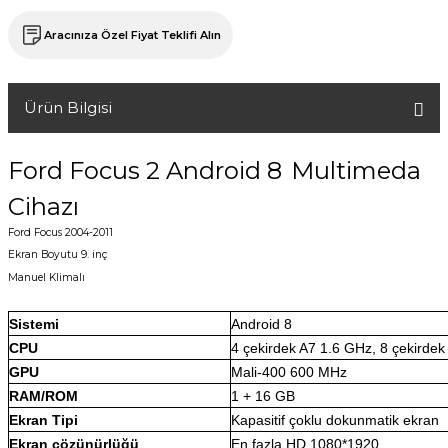
Aracınıza Özel Fiyat Teklifi Alın
Ürün Bilgisi
Ford Focus 2 Android 8
Multimeda
Cihazı
Ford Focus 2004-2011
Ekran Boyutu 9. inç
Manuel Klimalı
Sistemi
Android 8
CPU
4 çekirdek A7 1.6 GHz, 8 çekirde
GPU
Mali-400 600 MHz
RAM/ROM
1 + 16 GB
Ekran Tipi
Kapasitif çoklu dokunmatik ekran
Ekran çözünürlüğü
En fazla HD 1080*1920