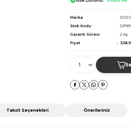
Stok Durumu:
Stokta Var
Marka
DOC
Stok Kodu
DP99
Garanti Süresi
2 Ay
Fiyat
338,
Se
Taksit Seçenekleri
Önerileriniz