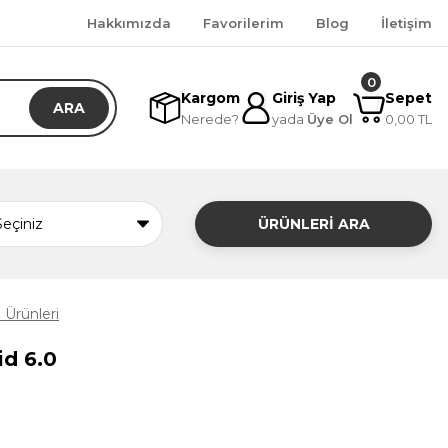
Hakkımızda
Favorilerim
Blog
İletişim
0
Kargom
Giriş Yap
Sepet
ARA
Nerede?
yada
Üye Ol
0,00 TL
ÜRÜNLERİ ARA
Ürünleri
id 6.0