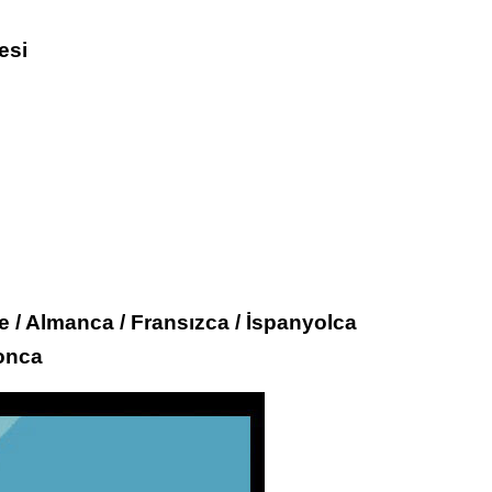
esi
zce / Almanca / Fransızca / İspanyolca
ponca