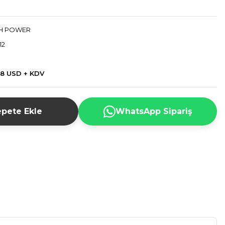
H POWER
12
98 USD + KDV
pete Ekle
WhatsApp Sipariş