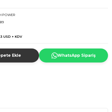
H POWER
89
83 USD + KDV
pete Ekle
WhatsApp Sipariş