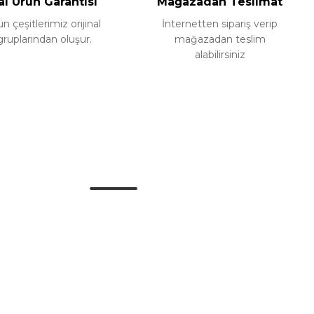
al Ürün Garantisi
Mağazadan Teslimat
 çeşitlerimiz orijinal
İnternetten sipariş verip
gruplarından oluşur.
mağazadan teslim
alabilirsiniz
Alışveriş
Mesafeli Satış Sözleşmesi
Gizlilik ve Güvenlik
İptal İade Koşullari
Kişisel Veriler Politikası