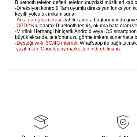
Bluetooth telefon defteri, telefonunuzdaki müzikleri kab
-
Direksiyon kontrolü:Tam
uyumlu direksiyon
fonksiyon
ko
keyifli yolculuk imkanı sunar
-
Arka görüş kamerası:
Dahili kamera bağlandığında güve
-
OBD2:
Kullanarak Bluetooth teşhis, okuma hata oranı v
-Mirrlink
:
Herhangi bir içerik Android veya IOS smartpho
büyük ekranda, telefonunuzu görme imkanı sunar,hatta bir 
-
Desteği wi-fi, 3G/4G internet:
What'sapp ile bağlı tutmak
yazılımları Googleplay market'ten indirebilirsiniz
Bu ürünün fiyat bilgisi, resim, ürün açıklamalarında ve diğer ko
Görüş ve önerileriniz için teşekkür ederiz.
Ürün resmi kalitesiz, bozuk veya görüntülenemiyor.
Ürün açıklamasında eksik bilgiler bulunuyor.
Ürün bilgilerinde hatalar bulunuyor.
Ürün fiyatı diğer sitelerden daha pahalı.