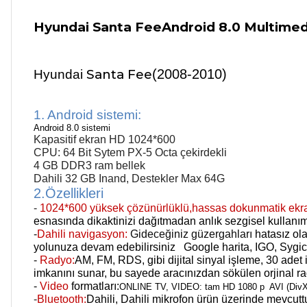
Hyundai Santa FeeAndroid 8.0 Multimed
Santa Fee
(2008-2010)
Hyundai
1. Android sistemi:
Android 8.0 sistemi
Kapasitif ekran HD 1024*600
CPU: 64 Bit Sytem PX-5 Octa çekirdekli
4 GB DDR3 ram bellek
Dahili 32 GB Inand,
Destekler Max 64G
2.Özellikleri
-
1024*600 yüksek çözünürlüklü,hassas dokunmatik ekr
esnasında dikaktinizi dağıtmadan anlık sezgisel kullanı
-
Dahili navigasyon:
Gideceğiniz güzergahları
hatasız ola
yolunuza devam edebilirsiniz Google harita, IGO, Sygi
-
Radyo:
AM, FM, RDS, gibi dijital sinyal işleme, 30 ade
imkanını sunar, bu sayede aracınızdan sökülen orjinal 
-
Video
formatları:
ONLINE TV, VIDEO: tam HD 1080 p AVI (DivX, 
-
Bluetooth:
Dahili, Dahili mikrofon ürün üzerinde mevcutt