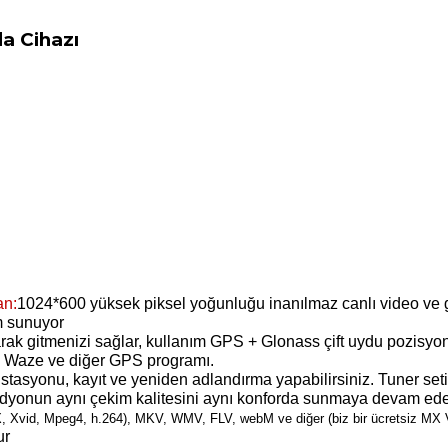
a Cihazı
an:
1024*600 yüksek piksel yoğunluğu inanılmaz canlı video ve g
m sunuyor
rak gitmenizi sağlar, kullanım GPS + Glonass çift uydu pozisyonu 
c Waze ve diğer GPS programı.
t istasyonu, kayıt ve yeniden adlandırma yapabilirsiniz. Tuner 
radyonun aynı çekim kalitesini aynı konforda sunmaya devam ede
Xvid, Mpeg4, h.264), MKV, WMV, FLV, webM ve diğer (biz bir ücretsiz MX V
ur