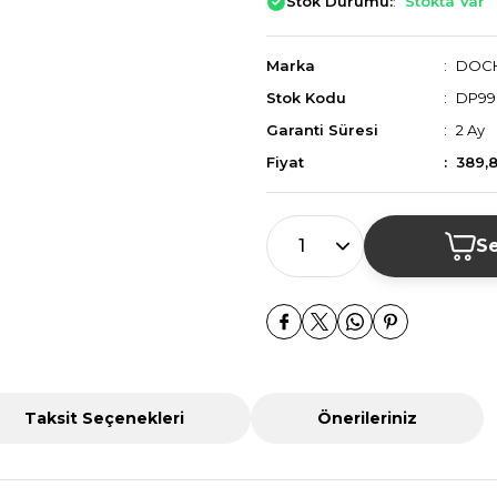
Stok Durumu:
Stokta Var
Marka
DOC
Stok Kodu
DP99
Garanti Süresi
2 Ay
Fiyat
389,
Se
Taksit Seçenekleri
Önerileriniz