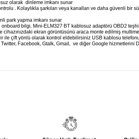
losuz olarak dinleme imkanı sunar
ntrolu . Kolaylıkla şarkıları veya kanalları ve daha güvenli bir 
nli park yapma imkanı sunar
e onboard bilgi. Mini-ELM327 BT kablosuz adaptörü OBD2 teşhis k
ne cihazınızdaki ekran görüntüsünü araca monte edilmiş multim
ile çift yönlü olarak kontrol eldebilirsiniz USB kablosu telefon
 Twitter, Facebook, Gtalk, Gmail, ve diğer Google hizmetlerini 
nularda yetersiz gördüğünüz noktaları öneri formunu kullanarak tarafımız
Bu ürüne ilk yorumu siz yapın!
Yorum Yaz