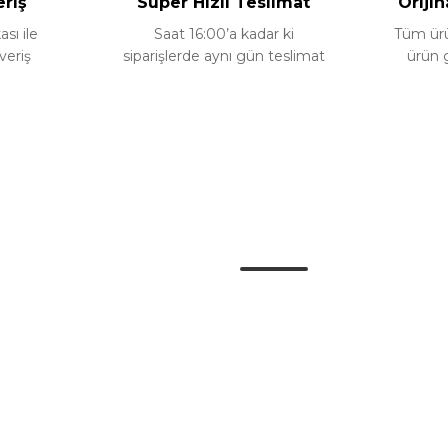
eriş
Süper Hızlı Teslimat
Orijin
ası ile
Saat 16:00’a kadar ki
Tüm ürün
veriş
siparişlerde aynı gün teslimat
ürün 
Gönder
Kategoriler
Danger Audio
u
Doch Power
im Formu
Body Kit
Araç Modelleri