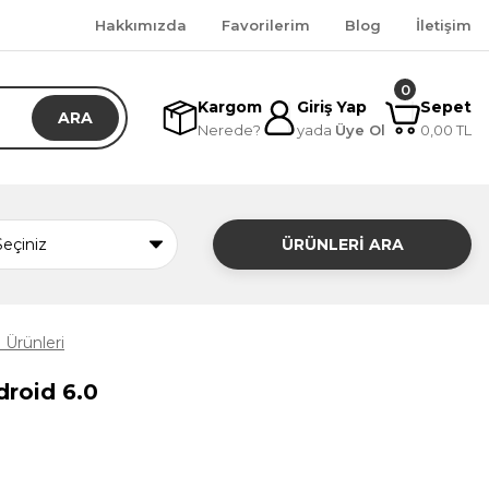
Hakkımızda
Favorilerim
Blog
İletişim
0
Kargom
Giriş Yap
Sepet
ARA
Nerede?
yada
Üye Ol
0,00 TL
ÜRÜNLERİ ARA
Ürünleri
roid 6.0