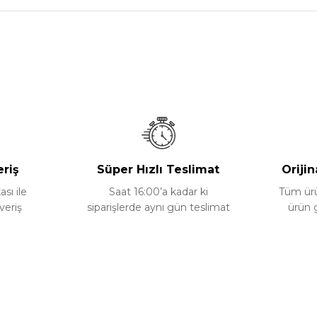
nularda yetersiz gördüğünüz noktaları öneri formunu kullanarak tarafımız
Bu ürüne ilk yorumu siz yapın!
Yorum Yaz
eriş
Süper Hızlı Teslimat
Orijin
ası ile
Saat 16:00’a kadar ki
Tüm ürün
veriş
siparişlerde aynı gün teslimat
ürün 
Gönder