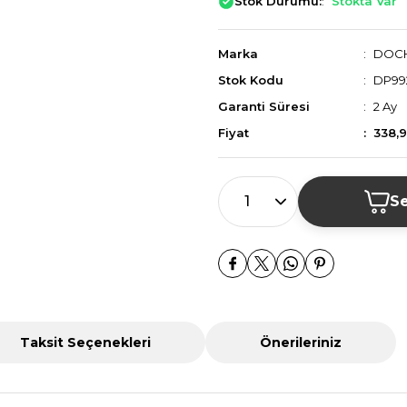
Stok Durumu:
Stokta Var
Marka
DOC
Stok Kodu
DP99
Garanti Süresi
2 Ay
Fiyat
338,
Se
Taksit Seçenekleri
Önerileriniz