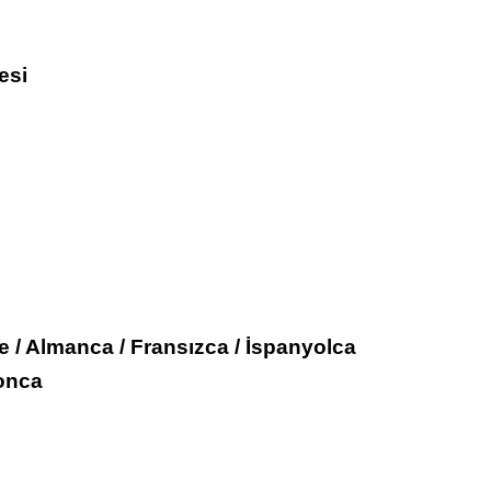
esi
zce / Almanca / Fransızca / İspanyolca
ponca