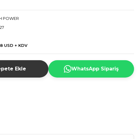
H POWER
27
98 USD + KDV
pete Ekle
WhatsApp Sipariş