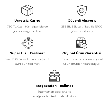
tarafımıza iletebilirsiniz.
Görüş ve önerileriniz için teşekkür ederiz.
Ücretsiz Kargo
Güvenli Alışveriş
Ürün resmi kalitesiz, bozuk veya görüntülenemiyor.
750 TL üzeri tüm siparişlerde
256 Bit SSL sertifikası ile %100
Ürün açıklamasında eksik bilgiler bulunuyor.
geçerli kargo bedava
güvenli alışveriş
Ürün bilgilerinde hatalar bulunuyor.
Ürün fiyatı diğer sitelerden daha pahalı.
Bu ürüne benzer farklı alternatifler olmalı.
Süper Hızlı Teslimat
Orijinal Ürün Garantisi
Saat 16:00’a kadar ki siparişlerde
Tüm ürün çeşitlerimiz orijinal
aynı gün teslimat
ürün gruplarından oluşur.
Gönder
Mağazadan Teslimat
İnternetten sipariş verip
mağazadan teslim alabilirsiniz