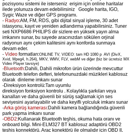
pozisyonu sistemi ile isterseniz erişim için online haritalar
ilede yolunuza devam edebilirsiniz Google harita, IGO,
Sygic Waze ve diğer GPS programı.
-
Radyo:
AM, FM, RDS, gibi dijital sinyal işleme, 30 adet
istasyonu, kayıt ve yeniden adlandırma yapabilirsiniz. Tuner
seti NXP6686 PHILIPS dir sizlere en yüksek yayın alma
imkanını sunar, bu sayede aracınızdan sökülen orjinal
radyonun aynı çekim kalitesini aynı konforda sunmaya
devam eder.
-
Video
formatları:
ONLINE TV, VIDEO: tam HD 1080 p AVI (DivX,
Xvid, Mpeg4, h.264), MKV, WMV, FLV, webM ve diğer (biz bir ücretsiz MX
Video Player tavsiye)
-
Bluetooth:
Dahili, Dahili mikrofon ürün üzerinde mevcuttur
Bluetooth telefon defteri, telefonunuzdaki müzikleri kablosuz
olarak dinleme imkanı sunar
-
Direksiyon kontrolü:Tam
uyumlu
direksiyon
fonksiyon
kontrolu . Kolaylıkla şarkıları veya
kanalları ve daha güvenli bir sürüş sağlamak için ses
seviyesini ayarlayabilir ve daha keyifli yolculuk imkanı sunar
-
Arka görüş kamerası:
Dahili kamera bağlandığında güvenli
park yapma imkanı sunar
-
OBD2:
Kullanarak Bluetooth teşhis, okuma hata oranı ve
onboard bilgi. Mini-ELM327 BT kablosuz adaptörü OBD2
teşhis konnektörü. Araç konektörü ile olmalıdır için OBD II,