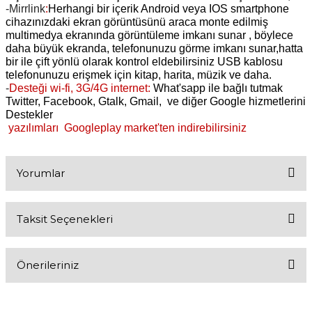
-Mirrlink
:
Herhangi bir içerik Android veya IOS smartphone
cihazınızdaki ekran görüntüsünü araca monte edilmiş
multimedya ekranında görüntüleme imkanı sunar , böylece
daha büyük ekranda, telefonunuzu görme imkanı sunar,hatta
bir ile çift yönlü olarak kontrol eldebilirsiniz USB kablosu
telefonunuzu erişmek için kitap, harita, müzik ve daha.
-
Desteği wi-fi, 3G/4G internet:
What'sapp ile bağlı tutmak
Twitter, Facebook, Gtalk, Gmail, ve diğer Google hizmetlerini
Destekler
yazılımları Googleplay market'ten indirebilirsiniz
Yorumlar
Taksit Seçenekleri
Bu ürüne ilk yorumu siz yapın!
Önerileriniz
Yorum Yaz
Bu ürünün fiyat bilgisi, resim, ürün açıklamalarında ve diğer
konularda yetersiz gördüğünüz noktaları öneri formunu kullanarak