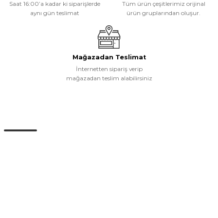
Saat 16:00’a kadar ki siparişlerde
Tüm ürün çeşitlerimiz orijinal
aynı gün teslimat
ürün gruplarından oluşur.
Gönder
Mağazadan Teslimat
İnternetten sipariş verip
mağazadan teslim alabilirsiniz
Müşteri Hizmetleri
0 (532) 265 15 71
0 (532) 265 15 71
Adres satırı bu alana gelecek. İstanbul / Üsküdar
info@eticaret.com
İletişim Bilgilerimiz