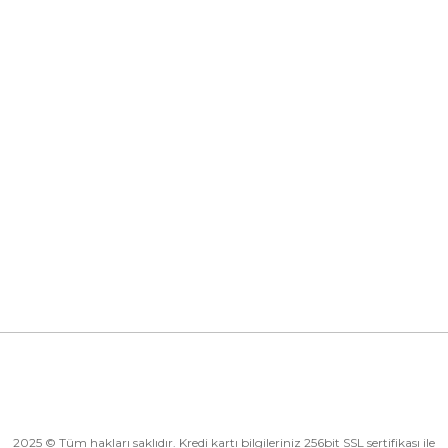
info@eticaret.com
İletişim Bilgilerimiz
Kurumsal
Kategoriler
Alışveriş
2025 © Tüm hakları saklıdır. Kredi kartı bilgileriniz 256bit SSL sertifikası ile