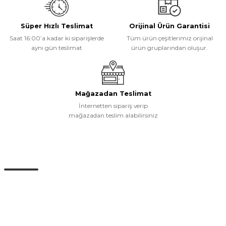
Ürün fiyatı diğer sitelerden daha pahalı.
Bu ürüne benzer farklı alternatifler olmalı.
Süper Hızlı Teslimat
Orijinal Ürün Garantisi
Saat 16:00’a kadar ki siparişlerde
Tüm ürün çeşitlerimiz orijinal
aynı gün teslimat
ürün gruplarından oluşur.
Gönder
Mağazadan Teslimat
İnternetten sipariş verip
mağazadan teslim alabilirsiniz
Müşteri Hizmetleri
0 (532) 265 15 71
0 (532) 265 15 71
Adres satırı bu alana gelecek. İstanbul / Üsküdar