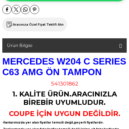
Aracınıza Özel Fiyat Teklifi Alın
Ürün Bilgisi
MERCEDES W204 C SERIES
C63 AMG ÖN TAMPON
541301862
1. KALİTE ÜRÜN.ARACINIZLA
BİREBİR UYUMLUDUR.
COUPE İÇİN UYGUN DEĞİLDİR.
-İlanlarımızda yer alan fiyatlar temsili değil,geçerli fiyatlardır.