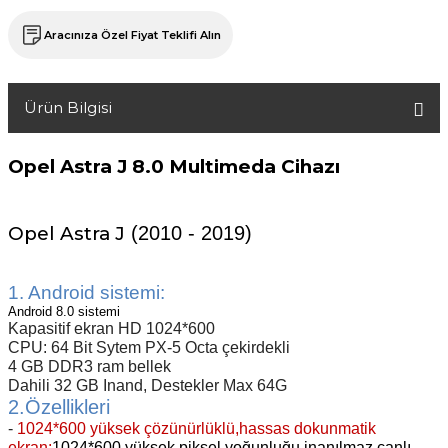
Aracınıza Özel Fiyat Teklifi Alın
Ürün Bilgisi
Opel Astra J
8.0 Multimeda Cihazı
Opel Astra J
(2010 - 2019)
1. Android sistemi:
Android 8.0 sistemi
Kapasitif ekran HD 1024*600
CPU: 64 Bit Sytem PX-5 Octa çekirdekli
4 GB DDR3 ram bellek
Dahili 32 GB Inand,
Destekler Max 64G
2.Özellikleri
-
1024*600 yüksek çözünürlüklü,hassas dokunmatik
ekran:
1024*600 yüksek piksel yoğunluğu inanılmaz canlı