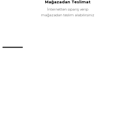
Mağazadan Teslimat
İnternetten sipariş verip
mağazadan teslim alabilirsiniz
Müşteri Hizmetleri
0 (532) 265 15 71
0 (532) 265 15 71
Adres satırı bu alana gelecek. İstanbul / Üsküdar
info@eticaret.com
İletişim Bilgilerimiz
Kurumsal