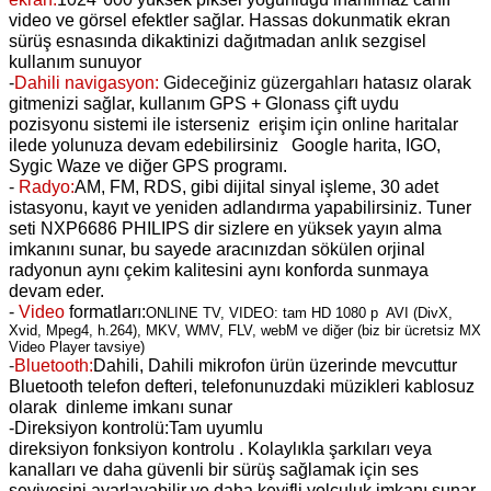
video ve görsel efektler sağlar. Hassas dokunmatik ekran
sürüş esnasında dikaktinizi dağıtmadan anlık sezgisel
kullanım sunuyor
-
Dahili navigasyon:
Gideceğiniz güzergahları
hatasız olarak
gitmenizi sağlar, kullanım GPS + Glonass çift uydu
pozisyonu sistemi ile isterseniz erişim için online haritalar
ilede yolunuza devam edebilirsiniz Google harita, IGO,
Sygic Waze ve diğer GPS programı.
-
Radyo:
AM, FM, RDS, gibi dijital sinyal işleme, 30 adet
istasyonu, kayıt ve yeniden adlandırma yapabilirsiniz. Tuner
seti NXP6686 PHILIPS dir sizlere en yüksek yayın alma
imkanını sunar, bu sayede aracınızdan sökülen orjinal
radyonun aynı çekim kalitesini aynı konforda sunmaya
devam eder.
-
Video
formatları:
ONLINE TV, VIDEO: tam HD 1080 p AVI (DivX,
Xvid, Mpeg4, h.264), MKV, WMV, FLV, webM ve diğer (biz bir ücretsiz MX
Video Player tavsiye)
-
Bluetooth:
Dahili, Dahili mikrofon ürün üzerinde mevcuttur
Bluetooth telefon defteri, telefonunuzdaki müzikleri kablosuz
olarak dinleme imkanı sunar
-
Direksiyon kontrolü:Tam
uyumlu
direksiyon
fonksiyon
kontrolu . Kolaylıkla şarkıları veya
kanalları ve daha güvenli bir sürüş sağlamak için ses
seviyesini ayarlayabilir ve daha keyifli yolculuk imkanı sunar