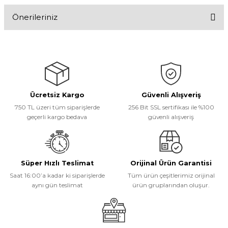
Önerileriniz
Yorum Yaz
Bu ürünün fiyat bilgisi, resim, ürün açıklamalarında ve diğer
konularda yetersiz gördüğünüz noktaları öneri formunu kullanarak
tarafımıza iletebilirsiniz.
Görüş ve önerileriniz için teşekkür ederiz.
Ücretsiz Kargo
Güvenli Alışveriş
Ürün resmi kalitesiz, bozuk veya görüntülenemiyor.
750 TL üzeri tüm siparişlerde
256 Bit SSL sertifikası ile %100
Ürün açıklamasında eksik bilgiler bulunuyor.
geçerli kargo bedava
güvenli alışveriş
Ürün bilgilerinde hatalar bulunuyor.
Ürün fiyatı diğer sitelerden daha pahalı.
Bu ürüne benzer farklı alternatifler olmalı.
Süper Hızlı Teslimat
Orijinal Ürün Garantisi
Saat 16:00’a kadar ki siparişlerde
Tüm ürün çeşitlerimiz orijinal
aynı gün teslimat
ürün gruplarından oluşur.
Gönder