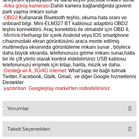
-
Arka görüş kamerası:
Dahili kamera bağlandığında güvenli
park yapma imkanı sunar
-
OBD2:
Kullanarak Bluetooth teşhis, okuma hata oranı ve
onboard bilgi. Mini-ELM327 BT kablosuz adaptörü OBD2
teşhis konnektörü. Araç konektörü ile olmalıdır için OBD II,
-Mirrlink
:
Herhangi bir içerik Android veya IOS smartphone
cihazınızdaki ekran görüntüsünü araca monte edilmiş
multimedya ekranında görüntüleme imkanı sunar , böylece
daha büyük ekranda, telefonunuzu görme imkanı sunar,hatta
bir ile çift yönlü olarak kontrol eldebilirsiniz USB kablosu
telefonunuzu erişmek için kitap, harita, müzik ve daha.
-
Desteği wi-fi, 3G/4G internet:
What'sapp ile bağlı tutmak
Twitter, Facebook, Gtalk, Gmail, ve diğer Google hizmetlerini
Destekler
yazılımları Googleplay market'ten indirebilirsiniz
Yorumlar
Taksit Seçenekleri
Bu ürüne ilk yorumu siz yapın!