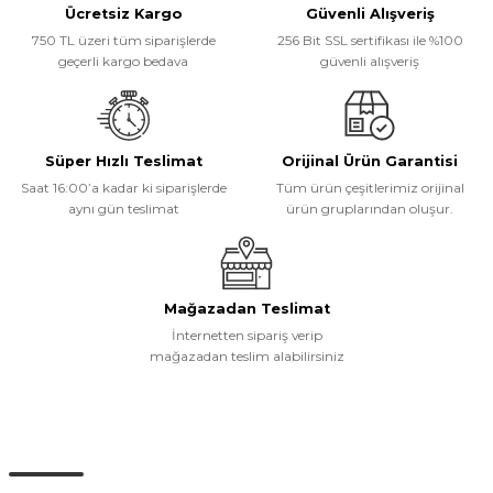
Ücretsiz Kargo
Güvenli Alışveriş
Ürün resmi kalitesiz, bozuk veya görüntülenemiyor.
750 TL üzeri tüm siparişlerde
256 Bit SSL sertifikası ile %100
Ürün açıklamasında eksik bilgiler bulunuyor.
geçerli kargo bedava
güvenli alışveriş
Ürün bilgilerinde hatalar bulunuyor.
Ürün fiyatı diğer sitelerden daha pahalı.
Bu ürüne benzer farklı alternatifler olmalı.
Süper Hızlı Teslimat
Orijinal Ürün Garantisi
Saat 16:00’a kadar ki siparişlerde
Tüm ürün çeşitlerimiz orijinal
aynı gün teslimat
ürün gruplarından oluşur.
Gönder
Mağazadan Teslimat
İnternetten sipariş verip
mağazadan teslim alabilirsiniz
Müşteri Hizmetleri