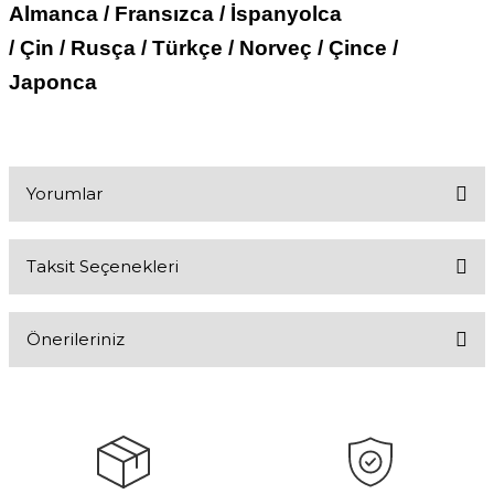
Almanca / Fransızca / İspanyolca
/ Çin / Rusça / Türkçe / Norveç / Çince /
Japonca
Yorumlar
Taksit Seçenekleri
Bu ürüne ilk yorumu siz yapın!
Önerileriniz
Yorum Yaz
Bu ürünün fiyat bilgisi, resim, ürün açıklamalarında ve diğer
konularda yetersiz gördüğünüz noktaları öneri formunu kullanarak
tarafımıza iletebilirsiniz.
Görüş ve önerileriniz için teşekkür ederiz.