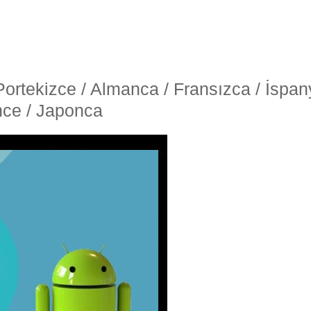
/ Portekizce / Almanca / Fransızca / İspa
ince / Japonca