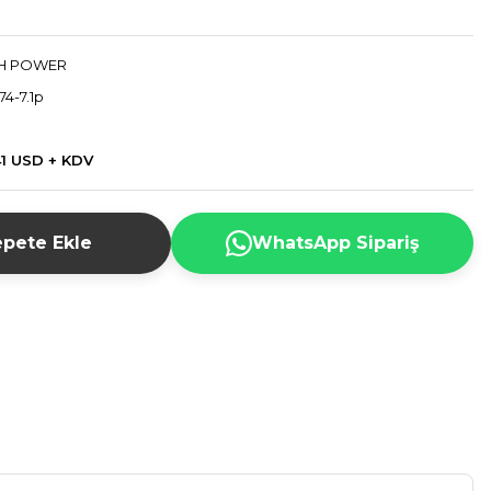
H POWER
4-7.1p
41 USD + KDV
pete Ekle
WhatsApp Sipariş