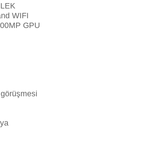
LLEK
and WIFI
li 400MP GPU
on görüşmesi
dya