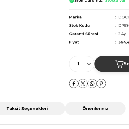
Stok Durumu:
Stokta Var
Marka
DOC
Stok Kodu
DP997
Garanti Süresi
2 Ay
Fiyat
364,
Se
Taksit Seçenekleri
Önerileriniz