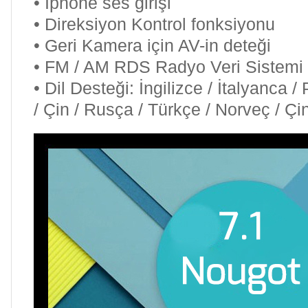
• Iphone ses girişi
• Direksiyon Kontrol fonksiyonu
• Geri Kamera için AV-in deteği
• FM / AM RDS Radyo Veri Sistemi
• Dil Desteği: İngilizce / İtalyanca 
/ Çin / Rusça / Türkçe / Norveç / Ç