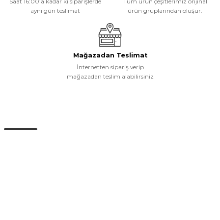
Saat 16:00’a kadar ki siparişlerde
Tüm ürün çeşitlerimiz orijinal
aynı gün teslimat
ürün gruplarından oluşur.
Gönder
Mağazadan Teslimat
İnternetten sipariş verip
mağazadan teslim alabilirsiniz
Müşteri Hizmetleri
0 (532) 265 15 71
0 (532) 265 15 71
Adres satırı bu alana gelecek. İstanbul / Üsküdar
info@eticaret.com
İletişim Bilgilerimiz