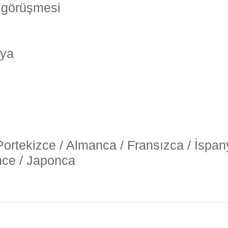
on görüşmesi
dya
/ Portekizce / Almanca / Fransızca / İspa
ince / Japonca
nularda yetersiz gördüğünüz noktaları öneri formunu kullanarak tarafımız