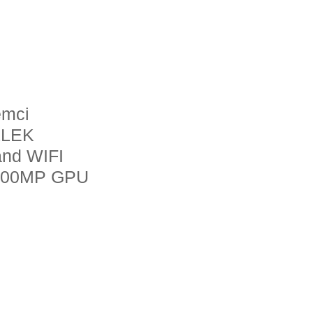
emci
LLEK
and WIFI
li 400MP GPU