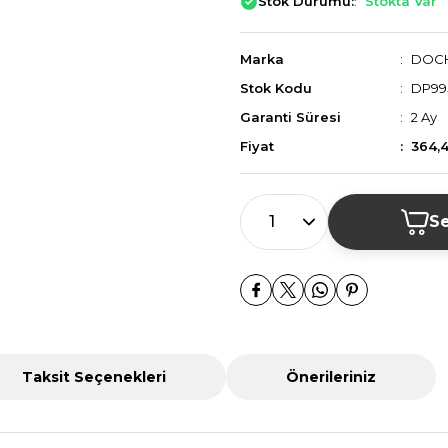
Stok Durumu:
Stokta Var
Marka
DOC
Stok Kodu
DP99
Garanti Süresi
2 Ay
Fiyat
364,
Se
Taksit Seçenekleri
Önerileriniz