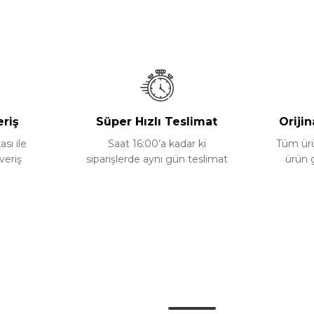
Bu ürüne ilk yorumu siz yapın!
Yorum Yaz
eriş
Süper Hızlı Teslimat
Orijin
ası ile
Saat 16:00’a kadar ki
Tüm ürün
veriş
siparişlerde aynı gün teslimat
ürün 
Gönder
Kategoriler