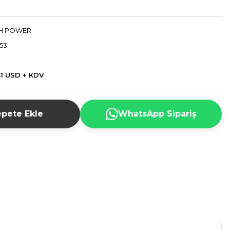
H POWER
53
41 USD + KDV
pete Ekle
WhatsApp Sipariş