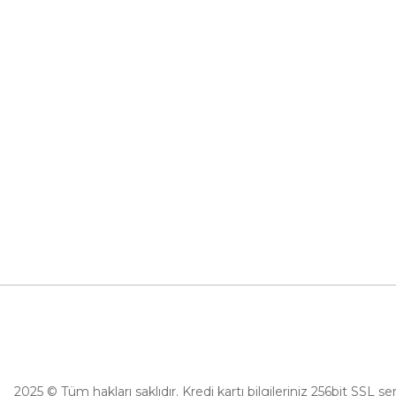
İletişim
0 (532) 265 15 71
İletişim Form
0 (532) 265 15 71
Havale Bildir
Adres satırı bu alana gelecek. İstanbul /
Üsküdar
Kargo Takibi
info@eticaret.com
İletişim Bilgilerimiz
2025 © Tüm hakları saklıdır. Kredi kartı bilgileriniz 256bit SSL se