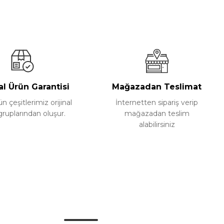
al Ürün Garantisi
Mağazadan Teslimat
 çeşitlerimiz orijinal
İnternetten sipariş verip
gruplarından oluşur.
mağazadan teslim
alabilirsiniz
Alışveriş