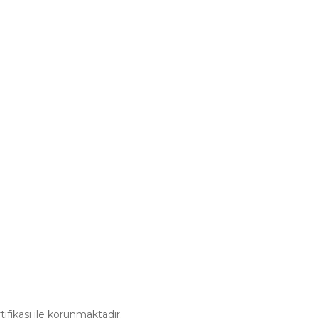
Danger Audio
u
Doch Power
im Formu
Body Kit
Araç Modelleri
Gösterge
Tüm Kategoriler
rtifikası ile korunmaktadır.