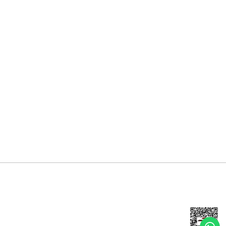
Mesafeli Satış Sözleşmesi
Gizlilik ve Güvenlik
İptal İade Koşullari
Kişisel Veriler Politikası