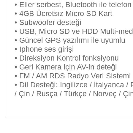
• Eller serbest, Bluetooth ile telef
• 4GB Ücretsiz Micro SD Kart
• Subwoofer desteği
• USB, Micro SD ve HDD Multi-me
• Güncel GPS yazılımı ile uyumlu
• Iphone ses girişi
• Direksiyon Kontrol fonksiyonu
• Geri Kamera için AV-in deteği
• FM / AM RDS Radyo Veri Sistemi
• Dil Desteği: İngilizce / İtalyanca 
/ Çin / Rusça / Türkçe / Norveç / Ç
Bu ürünün fiyat bilgisi, resim, ürün açıklamalarında ve diğer ko