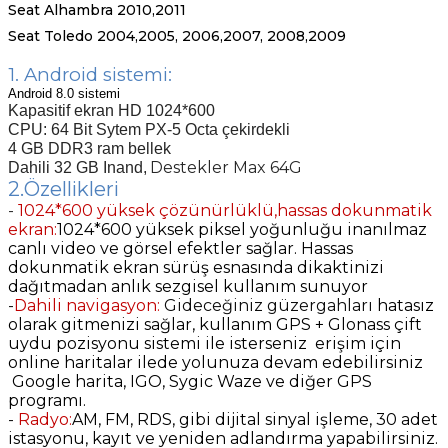
Seat Alhambra 2010,2011
Seat Toledo 2004,2005, 2006,2007, 2008,2009
1. Android sistemi:
Android 8.0 sistemi
Kapasitif ekran HD 1024*600
CPU: 64 Bit Sytem PX-5 Octa çekirdekli
4 GB DDR3 ram bellek
Destekler Max 64G
Dahili 32 GB Inand,
2.Özellikleri
-
1024*600 yüksek çözünürlüklü,hassas dokunmatik
ekran:
1024*600 yüksek piksel yoğunluğu inanılmaz
canlı video ve görsel efektler sağlar. Hassas
dokunmatik ekran sürüş esnasında dikaktinizi
dağıtmadan anlık sezgisel kullanım sunuyor
-
Dahili navigasyon:
Gideceğiniz güzergahları
hatasız
olarak gitmenizi sağlar, kullanım GPS + Glonass çift
uydu pozisyonu sistemi ile isterseniz erişim için
online haritalar ilede yolunuza devam edebilirsiniz
Google harita, IGO, Sygic Waze ve diğer GPS
programı.
-
Radyo:
AM, FM, RDS, gibi dijital sinyal işleme, 30 adet
istasyonu, kayıt ve yeniden adlandırma yapabilirsiniz.