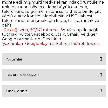
monte edilmiş multimedya ekranında görüntüleme
imkanı sunar , böylece daha büyük ekranda,
telefonunuzu görme imkanı sunar,hatta bir ile çift
yönlü olarak kontrol eldebilirsiniz USB kablosu
telefonunuzu erişmek için kitap, harita, müzik ve
daha.
-
Desteği wi-fi, 3G/4G internet:
What'sapp ile bağlı
tutmak Twitter, Facebook, Gtalk, Gmail, ve diğer
Google hizmetlerini Destekler
yazılımları Googleplay market'ten indirebilirsiniz
Yorumlar
Taksit Seçenekleri
Bu ürüne ilk yorumu siz yapın!
Önerileriniz
Yorum Yaz
Bu ürünün fiyat bilgisi, resim, ürün açıklamalarında ve diğer
konularda yetersiz gördüğünüz noktaları öneri formunu kullanarak