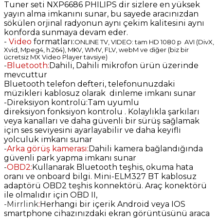
Tuner seti NXP6686 PHILIPS dir sizlere en yüksek
yayın alma imkanını sunar, bu sayede aracınızdan
sökülen orjinal radyonun aynı çekim kalitesini aynı
konforda sunmaya devam eder.
-
Video
formatları:
ONLINE TV, VIDEO: tam HD 1080 p AVI (DivX,
Xvid, Mpeg4, h.264), MKV, WMV, FLV, webM ve diğer (biz bir
ücretsiz MX Video Player tavsiye)
-
Bluetooth:
Dahili, Dahili mikrofon ürün üzerinde
mevcuttur
Bluetooth telefon defteri, telefonunuzdaki
müzikleri kablosuz olarak dinleme imkanı sunar
-
Direksiyon kontrolü:Tam
uyumlu
direksiyon
fonksiyon
kontrolu . Kolaylıkla şarkıları
veya kanalları ve daha güvenli bir sürüş sağlamak
için ses seviyesini ayarlayabilir ve daha keyifli
yolculuk imkanı sunar
-
Arka görüş kamerası:
Dahili kamera bağlandığında
güvenli park yapma imkanı sunar
-
OBD2:
Kullanarak Bluetooth teşhis, okuma hata
oranı ve onboard bilgi. Mini-ELM327 BT kablosuz
adaptörü OBD2 teşhis konnektörü. Araç konektörü
ile olmalıdır için OBD II,
-Mirrlink
:
Herhangi bir içerik Android veya IOS
smartphone cihazınızdaki ekran görüntüsünü araca