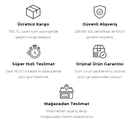
tarafımıza iletebilirsiniz.
Görüş ve önerileriniz için teşekkür ederiz.
Ücretsiz Kargo
Güvenli Alışveriş
Ürün resmi kalitesiz, bozuk veya görüntülenemiyor.
750 TL üzeri tüm siparişlerde
256 Bit SSL sertifikası ile %100
Ürün açıklamasında eksik bilgiler bulunuyor.
geçerli kargo bedava
güvenli alışveriş
Ürün bilgilerinde hatalar bulunuyor.
Ürün fiyatı diğer sitelerden daha pahalı.
Bu ürüne benzer farklı alternatifler olmalı.
Süper Hızlı Teslimat
Orijinal Ürün Garantisi
Saat 16:00’a kadar ki siparişlerde
Tüm ürün çeşitlerimiz orijinal
aynı gün teslimat
ürün gruplarından oluşur.
Gönder
Mağazadan Teslimat
İnternetten sipariş verip
mağazadan teslim alabilirsiniz