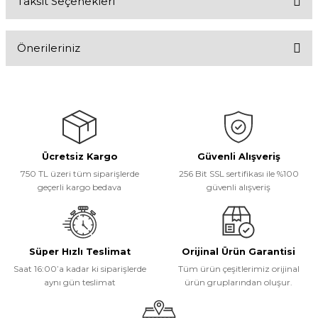
Taksit Seçenekleri
Bu ürüne ilk yorumu siz yapın!
Önerileriniz
Yorum Yaz
Bu ürünün fiyat bilgisi, resim, ürün açıklamalarında ve diğer
konularda yetersiz gördüğünüz noktaları öneri formunu kullanarak
tarafımıza iletebilirsiniz.
Görüş ve önerileriniz için teşekkür ederiz.
Ücretsiz Kargo
Güvenli Alışveriş
Ürün resmi kalitesiz, bozuk veya görüntülenemiyor.
750 TL üzeri tüm siparişlerde
256 Bit SSL sertifikası ile %100
Ürün açıklamasında eksik bilgiler bulunuyor.
geçerli kargo bedava
güvenli alışveriş
Ürün bilgilerinde hatalar bulunuyor.
Ürün fiyatı diğer sitelerden daha pahalı.
Bu ürüne benzer farklı alternatifler olmalı.
Süper Hızlı Teslimat
Orijinal Ürün Garantisi
Saat 16:00’a kadar ki siparişlerde
Tüm ürün çeşitlerimiz orijinal
aynı gün teslimat
ürün gruplarından oluşur.