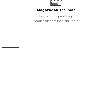
Gönder
Mağazadan Teslimat
İnternetten sipariş verip
mağazadan teslim alabilirsiniz
Müşteri Hizmetleri
0 (532) 265 15 71
0 (532) 265 15 71
Adres satırı bu alana gelecek. İstanbul / Üsküdar
info@eticaret.com
İletişim Bilgilerimiz
Kurumsal