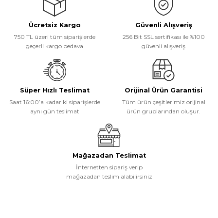
Görüş ve önerileriniz için teşekkür ederiz.
Ücretsiz Kargo
Güvenli Alışveriş
Ürün resmi kalitesiz, bozuk veya görüntülenemiyor.
750 TL üzeri tüm siparişlerde
256 Bit SSL sertifikası ile %100
Ürün açıklamasında eksik bilgiler bulunuyor.
geçerli kargo bedava
güvenli alışveriş
Ürün bilgilerinde hatalar bulunuyor.
Ürün fiyatı diğer sitelerden daha pahalı.
Bu ürüne benzer farklı alternatifler olmalı.
Süper Hızlı Teslimat
Orijinal Ürün Garantisi
Saat 16:00’a kadar ki siparişlerde
Tüm ürün çeşitlerimiz orijinal
aynı gün teslimat
ürün gruplarından oluşur.
Gönder
Mağazadan Teslimat
İnternetten sipariş verip
mağazadan teslim alabilirsiniz