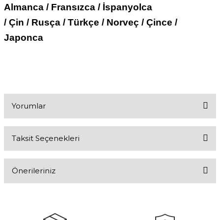
Almanca / Fransızca / İspanyolca
/ Çin / Rusça / Türkçe / Norveç / Çince /
Japonca
Yorumlar
Taksit Seçenekleri
Bu ürüne ilk yorumu siz yapın!
Önerileriniz
Yorum Yaz
Bu ürünün fiyat bilgisi, resim, ürün açıklamalarında ve diğer
konularda yetersiz gördüğünüz noktaları öneri formunu kullanarak
tarafımıza iletebilirsiniz.