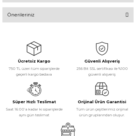
Önerileriniz
Yorum Yaz
Bu ürünün fiyat bilgisi, resim, ürün açıklamalarında ve diğer
konularda yetersiz gördüğünüz noktaları öneri formunu kullanarak
tarafımıza iletebilirsiniz.
Görüş ve önerileriniz için teşekkür ederiz.
Ücretsiz Kargo
Güvenli Alışveriş
Ürün resmi kalitesiz, bozuk veya görüntülenemiyor.
750 TL üzeri tüm siparişlerde
256 Bit SSL sertifikası ile %100
Ürün açıklamasında eksik bilgiler bulunuyor.
geçerli kargo bedava
güvenli alışveriş
Ürün bilgilerinde hatalar bulunuyor.
Ürün fiyatı diğer sitelerden daha pahalı.
Bu ürüne benzer farklı alternatifler olmalı.
Süper Hızlı Teslimat
Orijinal Ürün Garantisi
Saat 16:00’a kadar ki siparişlerde
Tüm ürün çeşitlerimiz orijinal
aynı gün teslimat
ürün gruplarından oluşur.
Gönder