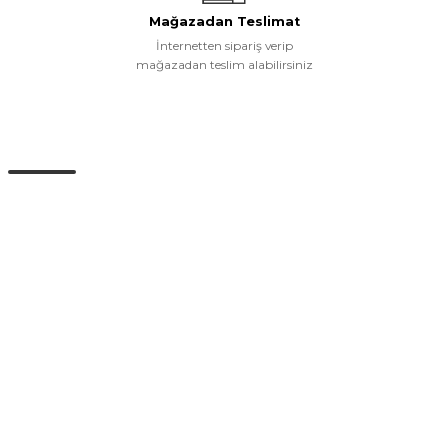
Mağazadan Teslimat
İnternetten sipariş verip
mağazadan teslim alabilirsiniz
Müşteri Hizmetleri
0 (532) 265 15 71
0 (532) 265 15 71
Adres satırı bu alana gelecek. İstanbul / Üsküdar
info@eticaret.com
İletişim Bilgilerimiz
Kurumsal