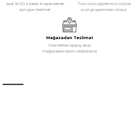
Saat 16:00’a kadar ki siparişlerde
Tüm ürün çeşitlerimiz orijinal
aynı gün teslimat
ürün gruplarından oluşur.
Gönder
Mağazadan Teslimat
İnternetten sipariş verip
mağazadan teslim alabilirsiniz
Müşteri Hizmetleri
0 (532) 265 15 71
0 (532) 265 15 71
Adres satırı bu alana gelecek. İstanbul / Üsküdar
info@eticaret.com