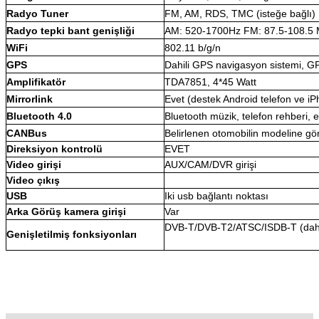
Radyo Tuner
FM, AM, RDS, TMC (isteğe bağlı)
Radyo tepki bant genişliği
AM: 520-1700Hz FM: 87.5-108.5
WiFi
802.11 b/g/n
GPS
Dahili GPS navigasyon sistemi
Amplifikatör
TDA7851, 4*45 Watt
Mirrorlink
Evet (destek Android telefon ve i
Bluetooth 4.0
Bluetooth müzik, telefon rehberi, e
CANBus
Belirlenen otomobilin modeline 
Direksiyon kontrolü
EVET
Video girişi
AUX/CAM/DVR girişi
Video çıkış
USB
Iki usb bağlantı noktası
Arka Görüş kamera girişi
Var
DVB-T/DVB-T2/ATSC/ISDB-T (dahil
Genişletilmiş fonksiyonları