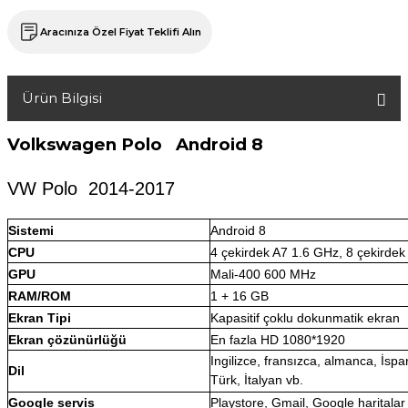
Aracınıza Özel Fiyat Teklifi Alın
Ürün Bilgisi
Volkswagen
Polo
Android 8
VW Polo 2014
-2017
Sistemi
Android 8
CPU
4 çekirdek A7 1.6 GHz, 8 çekirde
GPU
Mali-400 600 MHz
RAM/ROM
1 + 16 GB
Ekran Tipi
Kapasitif çoklu dokunmatik ekran
Ekran çözünürlüğü
En fazla HD 1080*1920
Ingilizce, fransızca, almanca, İspa
Dil
Türk, İtalyan vb.
Google servis
Playstore, Gmail, Google haritalar