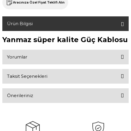
Aracınıza Özel Fiyat Teklifi Alın
Ürün Bilgisi
Yanmaz süper kalite Güç Kablosu
Yorumlar
Taksit Seçenekleri
Bu ürüne ilk yorumu siz yapın!
Önerileriniz
Yorum Yaz
Bu ürünün fiyat bilgisi, resim, ürün açıklamalarında ve diğer
konularda yetersiz gördüğünüz noktaları öneri formunu kullanarak
tarafımıza iletebilirsiniz.
Görüş ve önerileriniz için teşekkür ederiz.