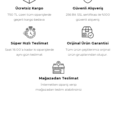
Ücretsiz Kargo
Güvenli Alışveriş
Ürün resmi kalitesiz, bozuk veya görüntülenemiyor.
750 TL üzeri tüm siparişlerde
256 Bit SSL sertifikası ile %100
Ürün açıklamasında eksik bilgiler bulunuyor.
geçerli kargo bedava
güvenli alışveriş
Ürün bilgilerinde hatalar bulunuyor.
Ürün fiyatı diğer sitelerden daha pahalı.
Bu ürüne benzer farklı alternatifler olmalı.
Süper Hızlı Teslimat
Orijinal Ürün Garantisi
Saat 16:00’a kadar ki siparişlerde
Tüm ürün çeşitlerimiz orijinal
aynı gün teslimat
ürün gruplarından oluşur.
Gönder
Mağazadan Teslimat
İnternetten sipariş verip
mağazadan teslim alabilirsiniz
Müşteri Hizmetleri