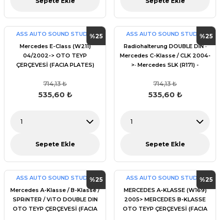
Sepete Ekle
Sepete Ekle
ASS AUTO SOUND STUDİO
ASS AUTO SOUND STUDİO
%25
%25
Mercedes E-Class (W211)
Radiohalterung DOUBLE DIN ·
04/2002-> OTO TEYP
Mercedes C-Klasse / CLK 2004-
ÇERÇEVESİ (FACIA PLATES)
>· Mercedes SLK (R171) -
>12/2005 OTO TEYP ÇERÇEVESİ
714,13 ₺
714,13 ₺
(FACIA PLATES)
535,60 ₺
535,60 ₺
Sepete Ekle
Sepete Ekle
ASS AUTO SOUND STUDİO
ASS AUTO SOUND STUDİO
%25
%25
Mercedes A-Klasse / B-Klasse /
MERCEDES A-KLASSE (W169)
SPRiNTER / ViTO DOUBLE DIN
2005> MERCEDES B-KLASSE
OTO TEYP ÇERÇEVESİ (FACIA
OTO TEYP ÇERÇEVESİ (FACIA
PLATES)
PLATES)