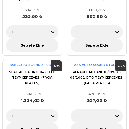
12/2002TOYOTA MR 2TOYOTA
714,13 ₺
1.190,21 ₺
YARIS VERSOTOYOTA RAV 4
OTO TEYP ÇERÇEVESİ (FACIA
535,60 ₺
892,66 ₺
PLATES)
Sepete Ekle
Sepete Ekle
ASS AUTO SOUND STUDİO
ASS AUTO SOUND STUDİO
%25
%25
SEAT ALTEA 01/2004> OTO
RENAULT MEGANE 01/1996> -
TEYP ÇERÇEVESİ (FACIA
08/2002 OTO TEYP ÇERÇEVESİ
PLATES)
(FACIA PLATES)
1.646,21 ₺
476,09 ₺
1.234,65 ₺
357,06 ₺