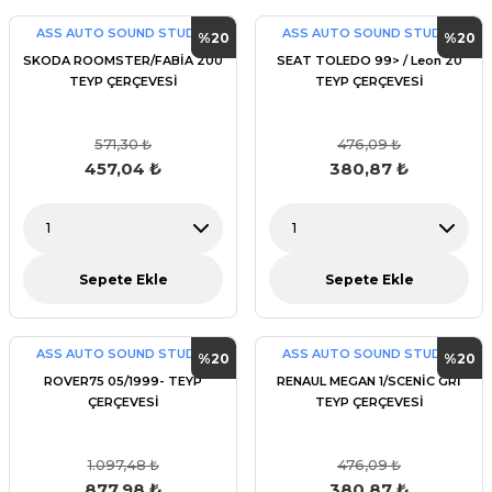
ASS AUTO SOUND STUDİO
ASS AUTO SOUND STUDİO
%20
%20
SKODA ROOMSTER/FABİA 200
SEAT TOLEDO 99> / Leon 20
TEYP ÇERÇEVESİ
TEYP ÇERÇEVESİ
571,30 ₺
476,09 ₺
457,04 ₺
380,87 ₺
Sepete Ekle
Sepete Ekle
ASS AUTO SOUND STUDİO
ASS AUTO SOUND STUDİO
%20
%20
ROVER75 05/1999- TEYP
RENAUL MEGAN 1/SCENİC GRİ
ÇERÇEVESİ
TEYP ÇERÇEVESİ
1.097,48 ₺
476,09 ₺
877,98 ₺
380,87 ₺