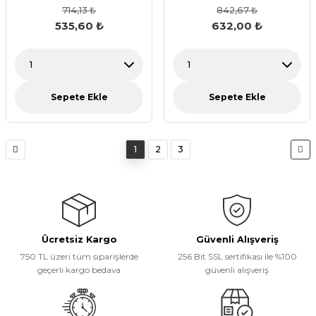
714,13 ₺
842,67 ₺
535,60 ₺
632,00 ₺
Sepete Ekle
Sepete Ekle
1
2
3
Ücretsiz Kargo
Güvenli Alışveriş
750 TL üzeri tüm siparişlerde
256 Bit SSL sertifikası ile %100
geçerli kargo bedava
güvenli alışveriş