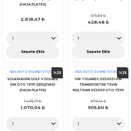
(FACIA PLATES)
571,30 ₺
2.618,47 ₺
428,48 ₺
Sepete Ekle
Sepete Ekle
ASS AUTO SOUND STUDİO
ASS AUTO SOUND STUDİO
%25
%25
VOLKWAGEN GOLF V DOUBLE
VW TOUAREG 01/2003>VW
DIN OTO TEYP ÇERÇEVESİ
TRANSPORTER T5VW
(FACIA PLATES)
MULTIVAN 01/2003 OTO TEYP
ÇERÇEVESİ (FACIA PLATES)
1.426,71 ₺
674,14 ₺
1.070,04 ₺
505,60 ₺