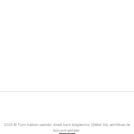
info@eticaret.com
İletişim Bilgilerimiz
Kurumsal
Kategoriler
Alışveriş
2025 © Tüm hakları saklıdır. Kredi kartı bilgileriniz 256bit SSL sertifikası ile
korunmaktadır.