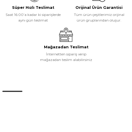
Süper Hızlı Teslimat
Orijinal Ürün Garantisi
Saat 16:00’a kadar ki siparişlerde
Tüm ürün çeşitlerimiz orijinal
aynı gün teslimat
ürün gruplarından oluşur.
Mağazadan Teslimat
İnternetten sipariş verip
mağazadan teslim alabilirsiniz
Müşteri Hizmetleri
0 (532) 265 15 71
0 (532) 265 15 71
Adres satırı bu alana gelecek. İstanbul / Üsküdar