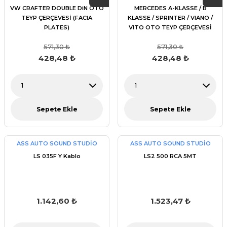
VW CRAFTER DOUBLE DiN OTO
MERCEDES A-KLASSE / B
TEYP ÇERÇEVESİ (FACIA
KLASSE / SPRINTER / VIANO /
PLATES)
VITO OTO TEYP ÇERÇEVESİ
(FACIA PLATES)
571,30 ₺
571,30 ₺
428,48 ₺
428,48 ₺
Sepete Ekle
Sepete Ekle
ASS AUTO SOUND STUDİO
ASS AUTO SOUND STUDİO
LS 035F Y Kablo
LS2 500 RCA 5MT
1.142,60 ₺
1.523,47 ₺