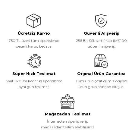
Bu ürünün fiyat bilgisi, resim, ürün açıklamalarında ve diğer
konularda yetersiz gördüğünüz noktaları öneri formunu kullanarak
tarafımıza iletebilirsiniz.
Görüş ve önerileriniz için teşekkür ederiz.
Ücretsiz Kargo
Güvenli Alışveriş
Ürün resmi kalitesiz, bozuk veya görüntülenemiyor.
750 TL üzeri tüm siparişlerde
256 Bit SSL sertifikası ile %100
Ürün açıklamasında eksik bilgiler bulunuyor.
geçerli kargo bedava
güvenli alışveriş
Ürün bilgilerinde hatalar bulunuyor.
Ürün fiyatı diğer sitelerden daha pahalı.
Bu ürüne benzer farklı alternatifler olmalı.
Süper Hızlı Teslimat
Orijinal Ürün Garantisi
Saat 16:00’a kadar ki siparişlerde
Tüm ürün çeşitlerimiz orijinal
aynı gün teslimat
ürün gruplarından oluşur.
Gönder
Mağazadan Teslimat
İnternetten sipariş verip
mağazadan teslim alabilirsiniz