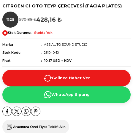
CITROEN C1 OTO TEYP ÇERÇEVESİ (FACIA PLATES)
428,16 ₺
%25
570,88 ₺
Stok Durumu:
Stokta Yok
Marka
ASS AUTO SOUND STUDİO
Stok Kodu
281040-10
Fiyat
10,17 USD + KDV
Gelince Haber Ver
WhatsApp Sipariş
Aracınıza Özel Fiyat Teklifi Alın