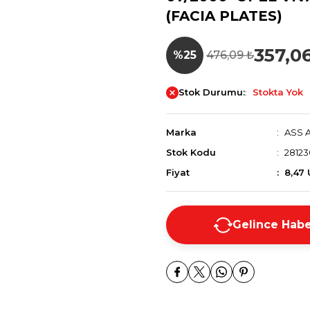
(FACIA PLATES)
357,0
%25
476,09 ₺
Stok Durumu:
Stokta Yok
Marka
ASS 
Stok Kodu
28123
Fiyat
8,47
Gelince Habe