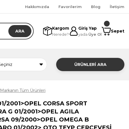
Hakkımızda
Favorilerim
Blog
İletişim
Kargom
Giriş Yap
ARA
Sepet
Nerede?
yada
Üye Ol
ÜRÜNLERİ ARA
Markanın Tüm Ürünleri
01/2001>OPEL CORSA SPORT
RA G 01/2001>OPEL AGILA
RSA 09/2000>OPEL OMEGA B
ARO 01/2002> OTO TEYP ÇERÇEVESİ