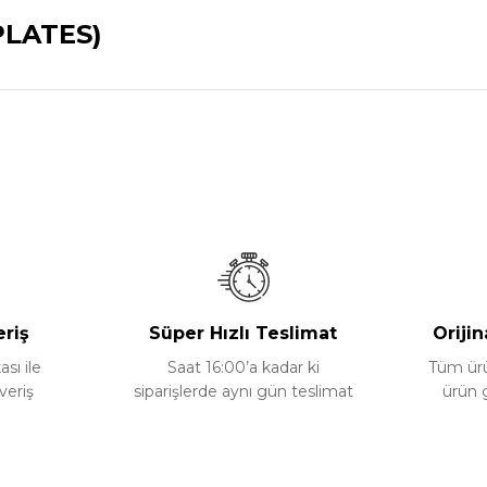
PLATES)
nularda yetersiz gördüğünüz noktaları öneri formunu kullanarak tarafımız
Bu ürüne ilk yorumu siz yapın!
Yorum Yaz
eriş
Süper Hızlı Teslimat
Orijin
ası ile
Saat 16:00’a kadar ki
Tüm ürün
veriş
siparişlerde aynı gün teslimat
ürün 
Gönder