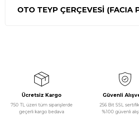
OTO TEYP ÇERÇEVESİ (FACIA 
Bu ürünün fiyat bilgisi, resim, ürün açıklamalarında ve diğer ko
Görüş ve önerileriniz için teşekkür ederiz.
Ürün resmi kalitesiz, bozuk veya görüntülenemiyor.
Ürün açıklamasında eksik bilgiler bulunuyor.
Ürün bilgilerinde hatalar bulunuyor.
Ürün fiyatı diğer sitelerden daha pahalı.
Ücretsiz Kargo
Güvenli Alışv
Bu ürüne benzer farklı alternatifler olmalı.
750 TL üzeri tüm siparişlerde
256 Bit SSL sertifik
geçerli kargo bedava
%100 güvenli alış