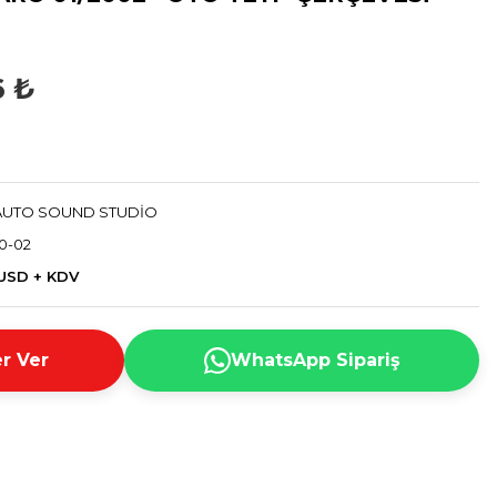
6 ₺
AUTO SOUND STUDİO
0-02
 USD + KDV
r Ver
WhatsApp Sipariş