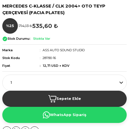
MERCEDES C-KLASSE / CLK 2004> OTO TEYP
ÇERÇEVESİ (FACIA PLATES)
535,60 ₺
%25
714,13 ₺
Stok Durumu:
Stokta Var
Marka
ASS AUTO SOUND STUDİO
Stok Kodu
281190-16
Fiyat
12,71 USD + KDV
Sepete Ekle
WhatsApp Sipariş