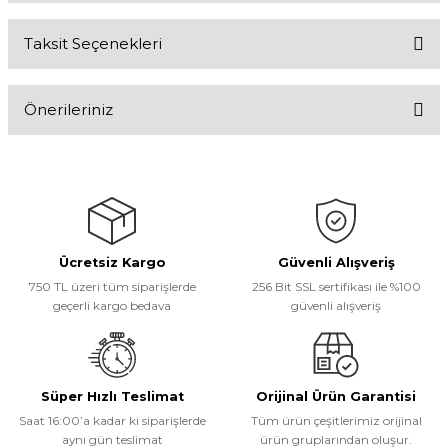
Taksit Seçenekleri
Bu ürüne ilk yorumu siz yapın!
Önerileriniz
Yorum Yaz
Bu ürünün fiyat bilgisi, resim, ürün açıklamalarında ve diğer
konularda yetersiz gördüğünüz noktaları öneri formunu kullanarak
tarafımıza iletebilirsiniz.
Görüş ve önerileriniz için teşekkür ederiz.
Ücretsiz Kargo
Güvenli Alışveriş
Ürün resmi kalitesiz, bozuk veya görüntülenemiyor.
750 TL üzeri tüm siparişlerde
256 Bit SSL sertifikası ile %100
Ürün açıklamasında eksik bilgiler bulunuyor.
geçerli kargo bedava
güvenli alışveriş
Ürün bilgilerinde hatalar bulunuyor.
Ürün fiyatı diğer sitelerden daha pahalı.
Bu ürüne benzer farklı alternatifler olmalı.
Süper Hızlı Teslimat
Orijinal Ürün Garantisi
Saat 16:00’a kadar ki siparişlerde
Tüm ürün çeşitlerimiz orijinal
aynı gün teslimat
ürün gruplarından oluşur.