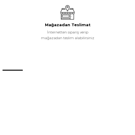
Gönder
Mağazadan Teslimat
İnternetten sipariş verip
mağazadan teslim alabilirsiniz
Müşteri Hizmetleri
0 (532) 265 15 71
0 (532) 265 15 71
Adres satırı bu alana gelecek. İstanbul / Üsküdar
info@eticaret.com
İletişim Bilgilerimiz