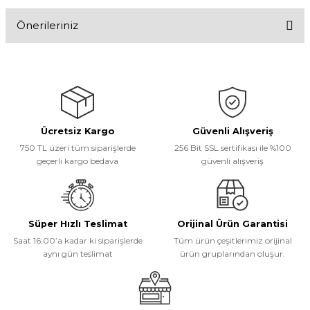
Önerileriniz
Yorum Yaz
Bu ürünün fiyat bilgisi, resim, ürün açıklamalarında ve diğer
konularda yetersiz gördüğünüz noktaları öneri formunu kullanarak
tarafımıza iletebilirsiniz.
Görüş ve önerileriniz için teşekkür ederiz.
Ücretsiz Kargo
Güvenli Alışveriş
Ürün resmi kalitesiz, bozuk veya görüntülenemiyor.
750 TL üzeri tüm siparişlerde
256 Bit SSL sertifikası ile %100
Ürün açıklamasında eksik bilgiler bulunuyor.
geçerli kargo bedava
güvenli alışveriş
Ürün bilgilerinde hatalar bulunuyor.
Ürün fiyatı diğer sitelerden daha pahalı.
Bu ürüne benzer farklı alternatifler olmalı.
Süper Hızlı Teslimat
Orijinal Ürün Garantisi
Saat 16:00’a kadar ki siparişlerde
Tüm ürün çeşitlerimiz orijinal
aynı gün teslimat
ürün gruplarından oluşur.
Gönder