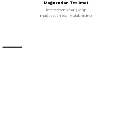
Mağazadan Teslimat
İnternetten sipariş verip
mağazadan teslim alabilirsiniz
Müşteri Hizmetleri
0 (532) 265 15 71
0 (532) 265 15 71
Adres satırı bu alana gelecek. İstanbul / Üsküdar
info@eticaret.com
İletişim Bilgilerimiz
Kurumsal