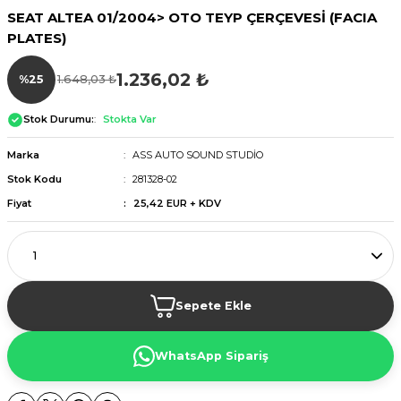
SEAT ALTEA 01/2004> OTO TEYP ÇERÇEVESİ (FACIA
PLATES)
1.236,02 ₺
%25
1.648,03 ₺
Stok Durumu:
Stokta Var
Marka
ASS AUTO SOUND STUDİO
Stok Kodu
281328-02
Fiyat
25,42 EUR + KDV
Sepete Ekle
WhatsApp Sipariş