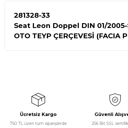
281328-33
Seat Leon Doppel DIN 01/2005-
OTO TEYP ÇERÇEVESİ (FACIA P
Bu ürünün fiyat bilgisi, resim, ürün açıklamalarında ve diğer ko
Görüş ve önerileriniz için teşekkür ederiz.
Ürün resmi kalitesiz, bozuk veya görüntülenemiyor.
Ürün açıklamasında eksik bilgiler bulunuyor.
Ürün bilgilerinde hatalar bulunuyor.
Ürün fiyatı diğer sitelerden daha pahalı.
Ücretsiz Kargo
Güvenli Alışv
Bu ürüne benzer farklı alternatifler olmalı.
750 TL üzeri tüm siparişlerde
256 Bit SSL sertifik