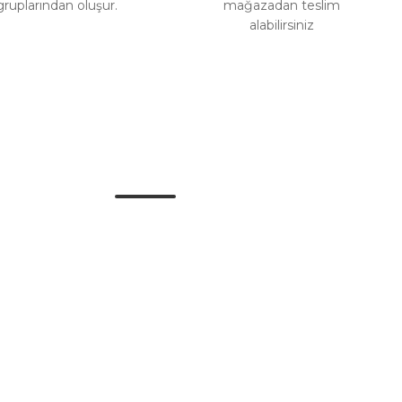
gruplarından oluşur.
mağazadan teslim
alabilirsiniz
Alışveriş
Mesafeli Satış Sözleşmesi
Gizlilik ve Güvenlik
İptal İade Koşullari
Kişisel Veriler Politikası