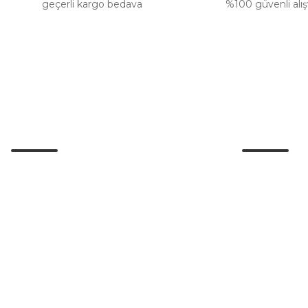
geçerli kargo bedava
%100 güvenli alış
Müşteri Hizmetleri
Kurumsal
İletişim
0 (532) 265 15 71
İletişim Form
0 (532) 265 15 71
Havale Bildir
Adres satırı bu alana gelecek. İstanbul /
Üsküdar
Kargo Takibi
info@eticaret.com