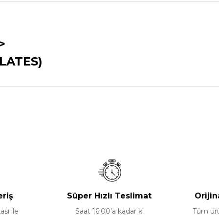
>
LATES)
nularda yetersiz gördüğünüz noktaları öneri formunu kullanarak tarafımız
Bu ürüne ilk yorumu siz yapın!
Yorum Yaz
eriş
Süper Hızlı Teslimat
Orijin
ası ile
Saat 16:00’a kadar ki
Tüm ürün