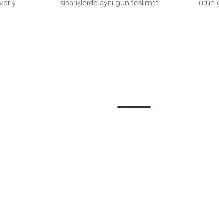
veriş
siparişlerde aynı gün teslimat
ürün 
Gönder
Kategoriler
Danger Audio
u
Doch Power
im Formu
Body Kit
Araç Modelleri
Gösterge