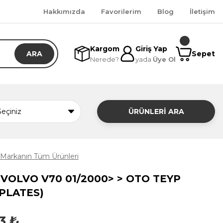
Hakkımızda
Favorilerim
Blog
İletişim
Kargom
Giriş Yap
ARA
Sepet
Nerede?
yada
Üye Ol
ÜRÜNLERİ ARA
Markanın Tüm Ürünleri
1VOLVO V70 01/2000> > OTO TEYP
 PLATES)
3 ₺