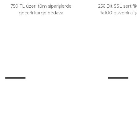
750 TL üzeri tüm siparişlerde
256 Bit SSL sertifik
geçerli kargo bedava
%100 güvenli alış
Müşteri Hizmetleri
Kurumsal
İletişim
0 (532) 265 15 71
İletişim Form
0 (532) 265 15 71
Havale Bildir
Adres satırı bu alana gelecek. İstanbul /
Üsküdar
Kargo Takibi