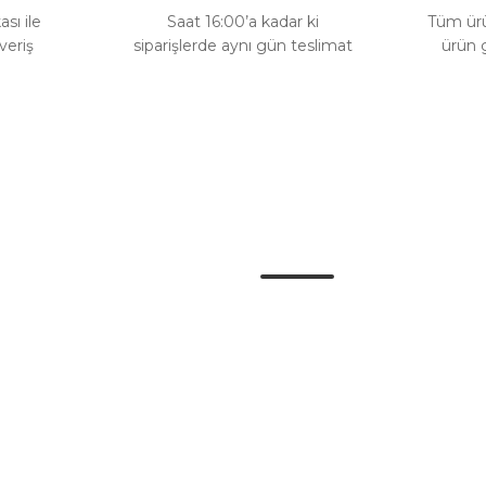
ası ile
Saat 16:00’a kadar ki
Tüm ürün
veriş
siparişlerde aynı gün teslimat
ürün 
Gönder
Kategoriler
Danger Audio
u
Doch Power
im Formu
Body Kit
Araç Modelleri