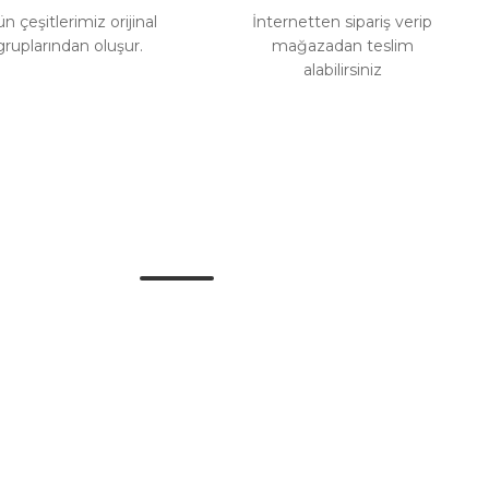
 çeşitlerimiz orijinal
İnternetten sipariş verip
gruplarından oluşur.
mağazadan teslim
alabilirsiniz
Alışveriş
Mesafeli Satış Sözleşmesi
Gizlilik ve Güvenlik
İptal İade Koşullari
Kişisel Veriler Politikası