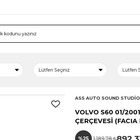
ASS AUTO SOUND STUDİO
VOLVO S60 01/200
ÇERÇEVESİ (FACIA
892,3
%25
1.189,78 ₺