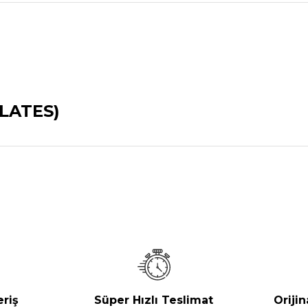
LATES)
nularda yetersiz gördüğünüz noktaları öneri formunu kullanarak tarafımız
Bu ürüne ilk yorumu siz yapın!
Yorum Yaz
eriş
Süper Hızlı Teslimat
Orijin