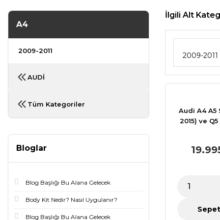
İlgili Alt Kate
A4
2009-2011
2009-2011
AUDİ
Tüm Kategoriler
Audi A4 A5 
2015) ve Q5
için 2G MM
CarPlay Andro
Bloglar
19.99
CarPlay Aray
Box, Mirror
Blog Başlığı Bu Alana Gelecek
Body Kit Nedir? Nasıl Uygulanır?
Sepet
Blog Başlığı Bu Alana Gelecek