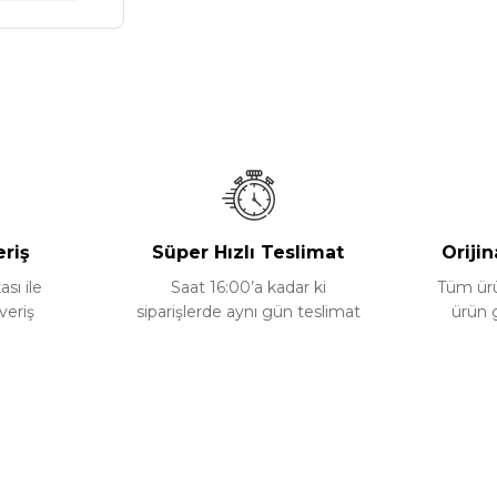
eriş
Süper Hızlı Teslimat
Orijin
ası ile
Saat 16:00’a kadar ki
Tüm ürün
veriş
siparişlerde aynı gün teslimat
ürün 