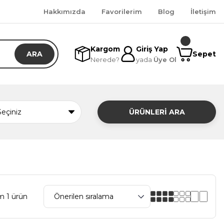
Hakkımızda
Favorilerim
Blog
İletişim
Kargom
Giriş Yap
ARA
Sepet
Nerede?
yada
Üye Ol
ÜRÜNLERİ ARA
m 1 ürün