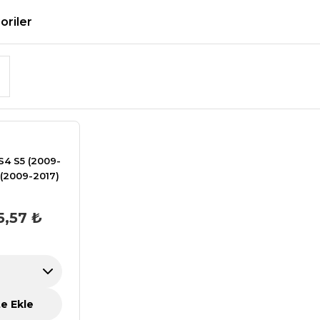
goriler
S4 S5 (2009-
 (2009-2017)
I/Kablosuz
id Auto Kiti |
5,57 ₺
üz İnterface
Link Desteği
e Ekle