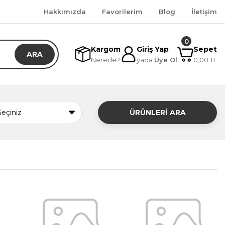
Hakkımızda
Favorilerim
Blog
İletişim
0
Kargom
Giriş Yap
Sepet
ARA
Nerede?
yada
Üye Ol
0,00 TL
ÜRÜNLERİ ARA