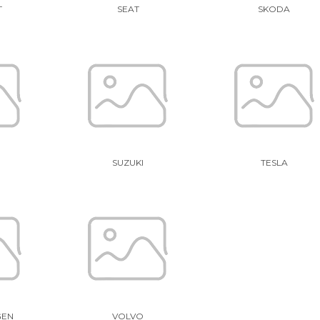
T
SEAT
SKODA
U
SUZUKI
TESLA
GEN
VOLVO