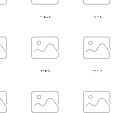
N
CUPRA
DACIA
FORD
GEELY