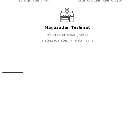
aynı gün teslimat
ürün gruplarından oluşur.
Mağazadan Teslimat
İnternetten sipariş verip
mağazadan teslim alabilirsiniz
Müşteri Hizmetleri
0 (532) 265 15 71
0 (532) 265 15 71
Adres satırı bu alana gelecek. İstanbul / Üsküdar
info@eticaret.com
İletişim Bilgilerimiz