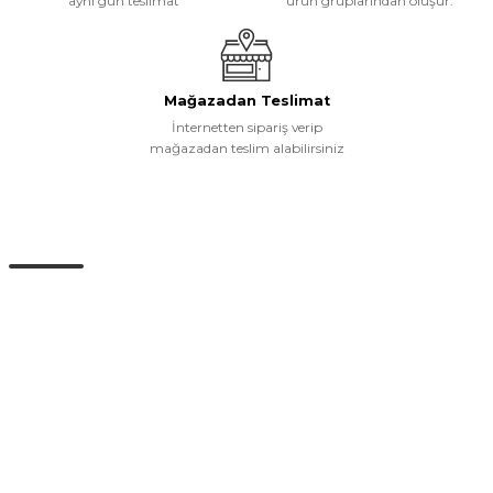
aynı gün teslimat
ürün gruplarından oluşur.
Mağazadan Teslimat
İnternetten sipariş verip
mağazadan teslim alabilirsiniz
Müşteri Hizmetleri
0 (532) 265 15 71
0 (532) 265 15 71
Adres satırı bu alana gelecek. İstanbul / Üsküdar
info@eticaret.com
İletişim Bilgilerimiz