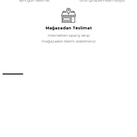
aynı gün teslimat
ürün gruplarından oluşur.
Mağazadan Teslimat
İnternetten sipariş verip
mağazadan teslim alabilirsiniz
Müşteri Hizmetleri
0 (532) 265 15 71
0 (532) 265 15 71
Adres satırı bu alana gelecek. İstanbul / Üsküdar
info@eticaret.com
İletişim Bilgilerimiz