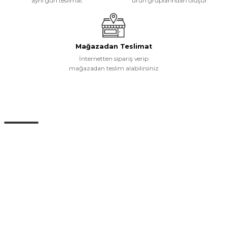
aynı gün teslimat
ürün gruplarından oluşur.
Mağazadan Teslimat
İnternetten sipariş verip
mağazadan teslim alabilirsiniz
Müşteri Hizmetleri
0 (532) 265 15 71
0 (532) 265 15 71
Adres satırı bu alana gelecek. İstanbul / Üsküdar
info@eticaret.com
İletişim Bilgilerimiz